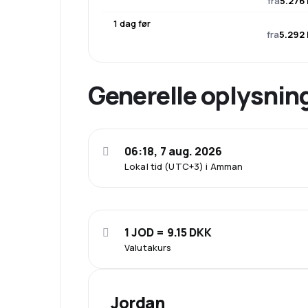
fra
5.276 
1 dag før
fra
5.292 
Generelle oplysnin
06:18, 7 aug. 2026
Lokal tid (UTC+3) i Amman
1 JOD = 9.15 DKK
Valutakurs
Jordan