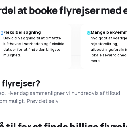
ordel at booke flyrejser med
Fleksibel søgning
Mange bekvemm
Udvid din søgning til at omfatte
Nyd godt af yderlige
lufthavne i nærheden og fleksible
rejseforsikring,
datoer for at finde den billigste
afbestillingsforsikrin
mulighed.
lokale seværdighed
mere.
 flyrejser?
ed. Hver dag sammenligner vi hundredvis af tilbud
 som muligt. Prøv det selv!
til for at finde billige flyre