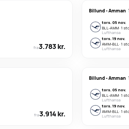
Billund
-
Amman
tors. 05 nov.
BLL
-
AMM
·
1 st
Lufthansa
tors. 19 nov.
3.783 kr.
AMM
-
BLL
·
1 st
fra
Lufthansa
Billund
-
Amman
tors. 05 nov.
BLL
-
AMM
·
1 st
Lufthansa
tors. 19 nov.
3.914 kr.
AMM
-
BLL
·
1 st
fra
Lufthansa