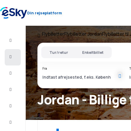
Din rejseplatform
Flybilletter
Flybilletter Jordan
Flybilletter ti
Fly+Hotel
Tur/retur
Enkeltbillet
Billige
flybilletter
Fra
T
Sommerferie
Afbudsrejser
Jordan - Billige 
Storbyferie
Indkvartering