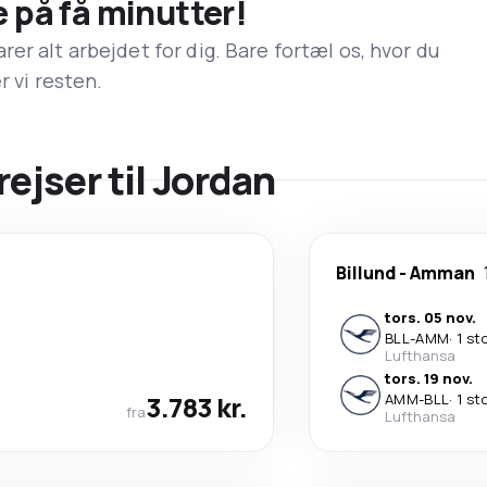
e på få minutter!
er alt arbejdet for dig. Bare fortæl os, hvor du
r vi resten.
rejser til Jordan
Billund
-
Amman
tors. 05 nov.
BLL
-
AMM
·
1 st
Lufthansa
tors. 19 nov.
3.783 kr.
AMM
-
BLL
·
1 st
fra
Lufthansa