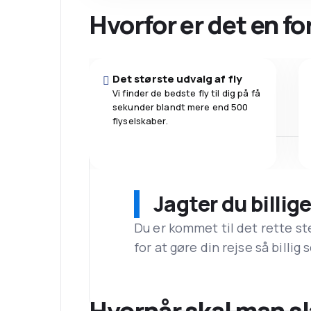
Hvorfor er det en f
Det største udvalg af fly
Vi finder de bedste fly til dig på få
sekunder blandt mere end 500
flyselskaber.
Jagter du billige
Du er kommet til det rette st
for at gøre din rejse så billig
Hvornår skal man slå 