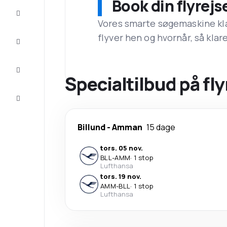
Book din flyrejs
Tilbud
Vores smarte søgemaskine klar
flyver hen og hvornår, så klare
Færdiggør
rejsen
Inspiration
og tips
Specialtilbud på fly
Kundeservice
Billund
-
Amman
15 dage
tors. 05 nov.
BLL
-
AMM
·
1 stop
Lufthansa
tors. 19 nov.
AMM
-
BLL
·
1 stop
Lufthansa