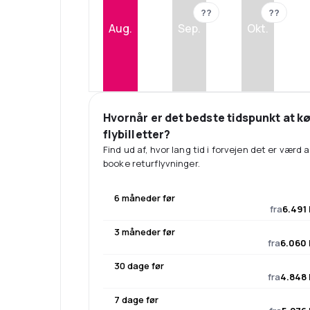
??
??
Aug.
Sep.
Okt.
Hvornår er det bedste tidspunkt at k
flybilletter?
Find ud af, hvor lang tid i forvejen det er værd a
booke returflyvninger.
6 måneder før
fra
6.491 
3 måneder før
fra
6.060 
30 dage før
fra
4.848 
7 dage før