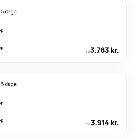
15 dage
op
op
3.783 kr.
fra
15 dage
op
op
3.914 kr.
fra