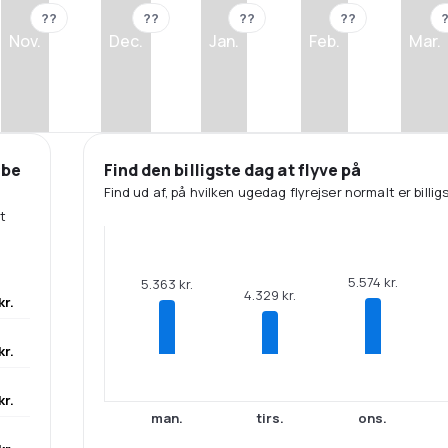
??
??
??
??
Nov.
Dec.
Jan.
Feb.
Mar.
øbe
Find den billigste dag at flyve på
Find ud af, på hvilken ugedag flyrejser normalt er billigs
t
5.574 kr.
5.363 kr.
4.329 kr.
kr.
kr.
kr.
man.
tirs.
ons.