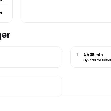
kr.
kr.
ger
4 h 35 min
Flyvetid fra Køb