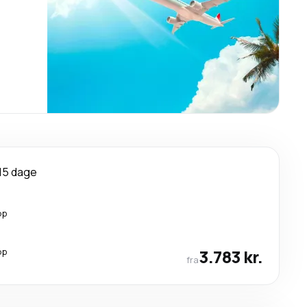
15 dage
op
op
3.783 kr.
fra