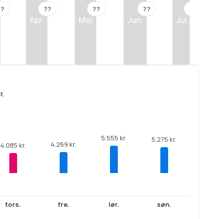
??
??
??
??
??
Apr.
Maj
Jun.
Jul.
t.
5.555 kr.
5.275 kr.
4.269 kr.
4.085 kr.
tors.
fre.
lør.
søn.