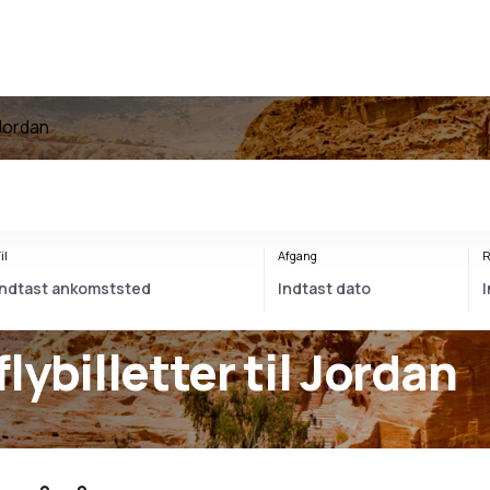
l Jordan
il
Afgang
R
flybilletter til Jordan