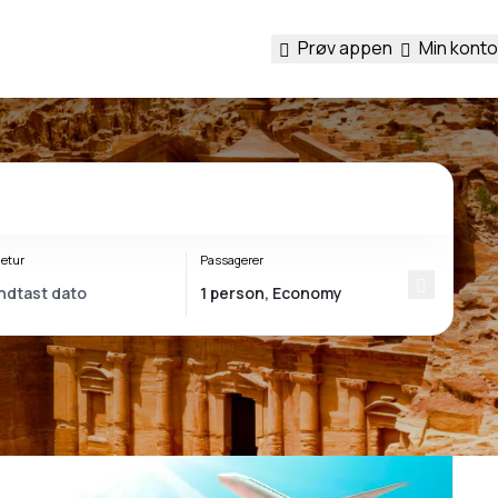
Prøv appen
Min konto
etur
Passagerer