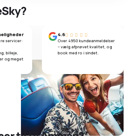
 eSky?
eligheder
4.6
re servicer:
Over 4950 kundeanmeldelser
– vælg afprøvet kvalitet, og
g, billeje,
book med ro i sindet.
er og meget
jser til til Amman?