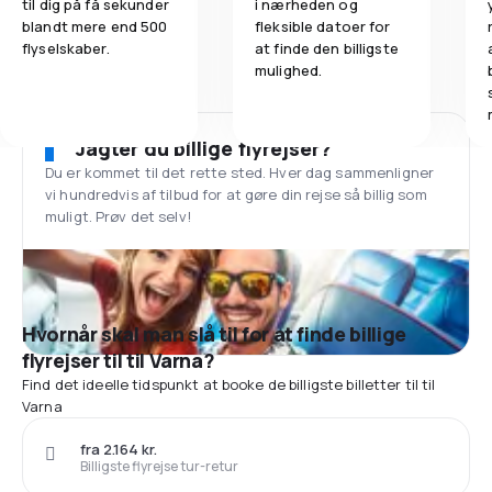
til dig på få sekunder
i nærheden og
blandt mere end 500
fleksible datoer for
flyselskaber.
at finde den billigste
mulighed.
Jagter du billige flyrejser?
Du er kommet til det rette sted. Hver dag sammenligner
vi hundredvis af tilbud for at gøre din rejse så billig som
muligt. Prøv det selv!
Hvornår skal man slå til for at finde billige
flyrejser til til Varna?
Find det ideelle tidspunkt at booke de billigste billetter til til
Varna
fra 2.164 kr.
Billigste flyrejse tur-retur