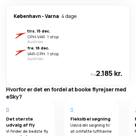
København
-
Varna
4 dage
tirs. 15 dec.
CPH
-
VAR
·
1 stop
Austrian
fre. 18 dec.
VAR
-
CPH
·
1 stop
Austrian
2.185 kr.
fra
Hvorfor er det en fordel at booke flyrejser med
eSky?
Det største
Fleksibel søgning
udvalg af fly
Udvid din søgning til
Vi finder de bedste fly
at omfatte lufthavne