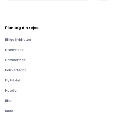
Planlæg din rejse
Billige flybilletter
Storbyferie
Sommerferie
Indkvartering
Fly+Hotel
Hoteller
Biler
Bade