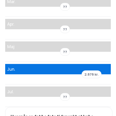
Mar.
??
Apr.
??
Maj
??
Jun.
2.878 kr.
Jul.
??