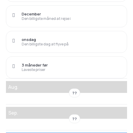
December
Den billigste måned at rejse i
onsdag
Den billigste dag at flyve på
3 måneder før
Laveste priser
Aug.
??
Sep.
??