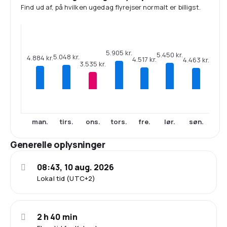
Find ud af, på hvilken ugedag flyrejser normalt er billigst.
5.905 kr.
5.450 kr.
5.048 kr.
4.884 kr.
4.517 kr.
4.463 kr.
3.535 kr.
man.
tirs.
ons.
tors.
fre.
lør.
søn.
Generelle oplysninger
08:43, 10 aug. 2026
Lokal tid (UTC+2)
2 h 40 min