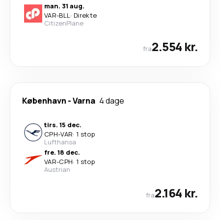
man. 31 aug.
VAR
-
BLL
·
Direkte
CitizenPlane
2.554 kr.
fra
København
-
Varna
4 dage
tirs. 15 dec.
CPH
-
VAR
·
1 stop
Lufthansa
fre. 18 dec.
VAR
-
CPH
·
1 stop
Austrian
2.164 kr.
fra