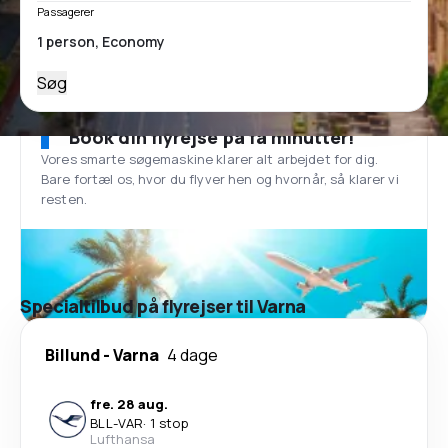
Passagerer
Søg
Book din flyrejse på få minutter!
Vores smarte søgemaskine klarer alt arbejdet for dig.
Bare fortæl os, hvor du flyver hen og hvornår, så klarer vi
resten.
Specialtilbud på flyrejser til Varna
Billund
-
Varna
4 dage
fre. 28 aug.
BLL
-
VAR
·
1 stop
Lufthansa