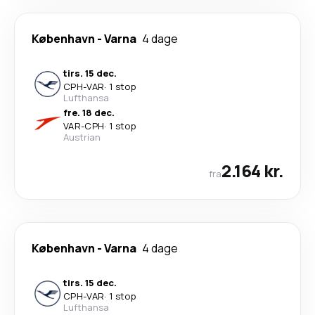
København
-
Varna
4 dage
tirs. 15 dec.
CPH
-
VAR
·
1 stop
Lufthansa
fre. 18 dec.
VAR
-
CPH
·
1 stop
Austrian
2.164 kr.
fra
København
-
Varna
4 dage
tirs. 15 dec.
CPH
-
VAR
·
1 stop
Lufthansa