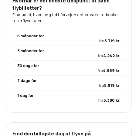
Hvornår er det bedste tidspunkt at købe
flybilletter?
Find ud af, hvor lang tid i forvejen det er værd at booke
returflyvninger.
6 måneder før
fra
5.719 kr.
3 måneder før
fra
4.242 kr.
30 dage før
fra
4.959 kr.
7 dage før
fra
5.919 kr.
1 dag før
fra
5.380 kr.
Find den billigste dag at flyve på