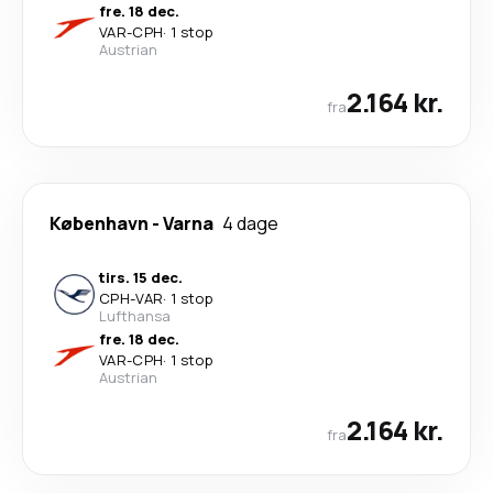
fre. 18 dec.
VAR
-
CPH
·
1 stop
Austrian
2.164 kr.
fra
København
-
Varna
4 dage
tirs. 15 dec.
CPH
-
VAR
·
1 stop
Lufthansa
fre. 18 dec.
VAR
-
CPH
·
1 stop
Austrian
2.164 kr.
fra