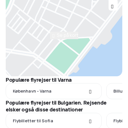
Se på kort
Populære flyrejser til Varna
København - Varna
Billund
Populære flyrejser til Bulgarien. Rejsende
elsker også disse destinationer
Flybilletter til Sofia
Flybill