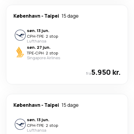
København
-
Taipei
15 dage
søn. 13 jun.
CPH
-
TPE
·
2 stop
Lufthansa
søn. 27 jun.
TPE
-
CPH
·
2 stop
Singapore Airlines
5.950 kr.
fra
København
-
Taipei
15 dage
søn. 13 jun.
CPH
-
TPE
·
2 stop
Lufthansa