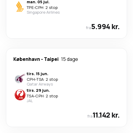
man. 05 jul.
TPE
-
CPH
·
2 stop
Singapore Airlines
5.994 kr.
fra
København
-
Taipei
15 dage
tirs. 15 jun.
CPH
-
TSA
·
2 stop
Qatar Airways
tirs. 29 jun.
TSA
-
CPH
·
2 stop
JAL
11.142 kr.
fra