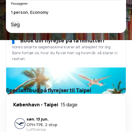
Passagerer
Søg
Book din flyrejse på få minutter!
Vores smarte søgemaskine klarer alt arbejdet for dig.
Bare fortæl os, hvor du flyver hen og hvornår, så klarer vi
resten.
Specialtilbud på flyrejser til Taipei
København
-
Taipei
15 dage
søn. 13 jun.
CPH
-
TPE
·
2 stop
Lufthansa