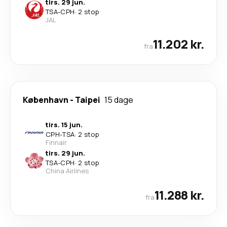
tirs. 29 jun.
TSA
-
CPH
·
2 stop
JAL
11.202 kr.
fra
København
-
Taipei
15 dage
tirs. 15 jun.
CPH
-
TSA
·
2 stop
Finnair
tirs. 29 jun.
TSA
-
CPH
·
2 stop
China Airlines
11.288 kr.
fra