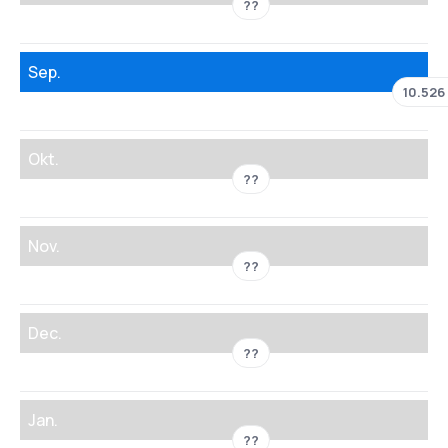
??
Sep.
10.526 
Okt.
??
Nov.
??
Dec.
??
Jan.
??