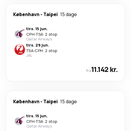
København
-
Taipei
15 dage
tirs. 15 jun.
CPH
-
TSA
·
2 stop
Qatar Airways
tirs. 29 jun.
TSA
-
CPH
·
2 stop
JAL
11.142 kr.
fra
København
-
Taipei
15 dage
tirs. 15 jun.
CPH
-
TSA
·
2 stop
Qatar Airways