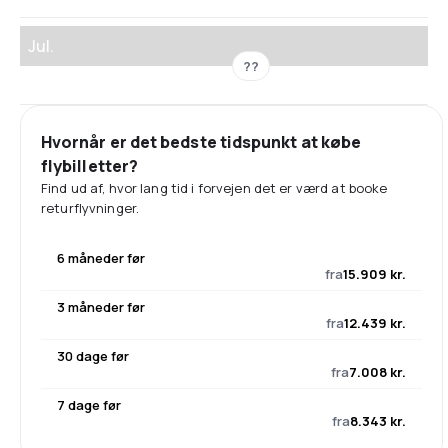
Jul.
??
Hvornår er det bedste tidspunkt at købe
flybilletter?
Find ud af, hvor lang tid i forvejen det er værd at booke
returflyvninger.
6 måneder før
fra
15.909 kr.
3 måneder før
fra
12.439 kr.
30 dage før
fra
7.008 kr.
7 dage før
fra
8.343 kr.