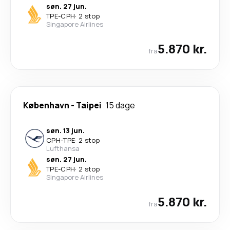
søn. 27 jun.
TPE
-
CPH
·
2 stop
Singapore Airlines
5.870 kr.
fra
København
-
Taipei
15 dage
søn. 13 jun.
CPH
-
TPE
·
2 stop
Lufthansa
søn. 27 jun.
TPE
-
CPH
·
2 stop
Singapore Airlines
5.870 kr.
fra