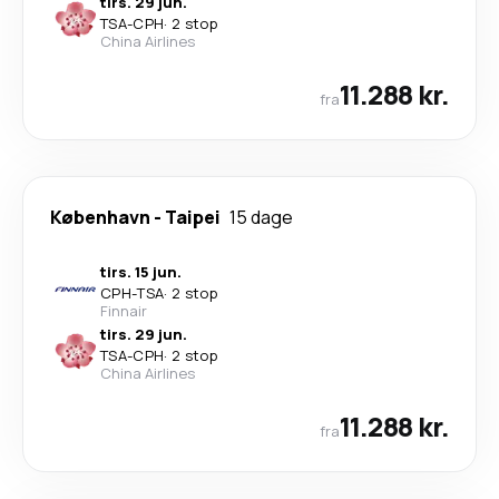
tirs. 29 jun.
TSA
-
CPH
·
2 stop
China Airlines
11.288 kr.
fra
København
-
Taipei
15 dage
tirs. 15 jun.
CPH
-
TSA
·
2 stop
Finnair
tirs. 29 jun.
TSA
-
CPH
·
2 stop
China Airlines
11.288 kr.
fra