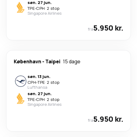
søn. 27 jun.
TPE
-
CPH
·
2 stop
Singapore Airlines
5.950 kr.
fra
København
-
Taipei
15 dage
søn. 13 jun.
CPH
-
TPE
·
2 stop
Lufthansa
søn. 27 jun.
TPE
-
CPH
·
2 stop
Singapore Airlines
5.950 kr.
fra