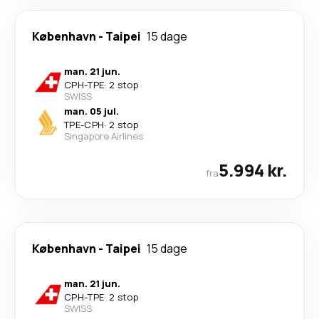
København
-
Taipei
15 dage
man. 21 jun.
CPH
-
TPE
·
2 stop
SWISS
man. 05 jul.
TPE
-
CPH
·
2 stop
Singapore Airlines
5.994 kr.
fra
København
-
Taipei
15 dage
man. 21 jun.
CPH
-
TPE
·
2 stop
SWISS