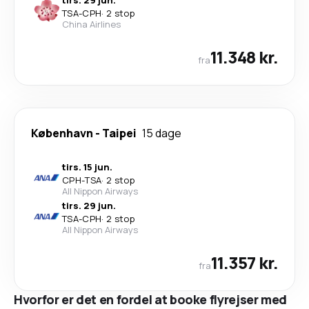
tirs. 29 jun.
TSA
-
CPH
·
2 stop
China Airlines
11.348 kr.
fra
København
-
Taipei
15 dage
tirs. 15 jun.
CPH
-
TSA
·
2 stop
All Nippon Airways
tirs. 29 jun.
TSA
-
CPH
·
2 stop
All Nippon Airways
11.357 kr.
fra
Hvorfor er det en fordel at booke flyrejser med