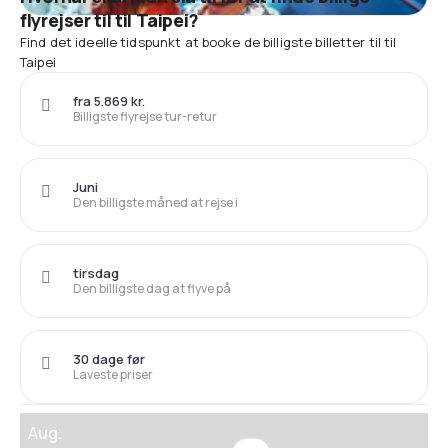
flyrejser til til Taipei?
Find det ideelle tidspunkt at booke de billigste billetter til til
Taipei
fra 5.869 kr.
Billigste flyrejse tur-retur
Juni
Den billigste måned at rejse i
tirsdag
Den billigste dag at flyve på
30 dage før
Laveste priser
Aug.