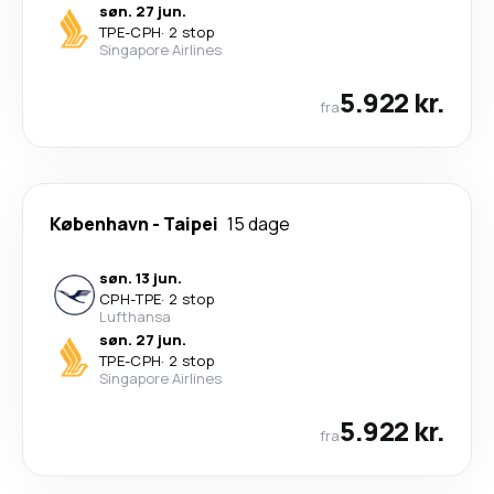
søn. 27 jun.
TPE
-
CPH
·
2 stop
Singapore Airlines
5.922 kr.
fra
København
-
Taipei
15 dage
søn. 13 jun.
CPH
-
TPE
·
2 stop
Lufthansa
søn. 27 jun.
TPE
-
CPH
·
2 stop
Singapore Airlines
5.922 kr.
fra