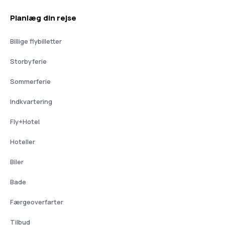
Planlæg din rejse
Billige flybilletter
Storbyferie
Sommerferie
Indkvartering
Fly+Hotel
Hoteller
Biler
Bade
Færgeoverfarter
Tilbud