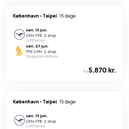
København
-
Taipei
15 dage
søn. 13 jun.
CPH
-
TPE
·
2 stop
Lufthansa
søn. 27 jun.
TPE
-
CPH
·
2 stop
Singapore Airlines
5.870 kr.
fra
København
-
Taipei
15 dage
søn. 13 jun.
CPH
-
TPE
·
2 stop
Lufthansa