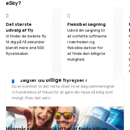
eSky?
Det største
Fleksibel søgning
udvalg af fly
Udvid din søgning til
Vi finder de bedste fly
at omfatte lufthavne
til dig på få sekunder
i nærheden og
blandt mere end 500
fleksible datoer for
flyselskaber.
at finde den billigste
mulighed.
Jagter du billige flyrejser?
Du er kommet til det rette sted. Hver dag sammenligner
vi hundredvis af tilbud for at gøre din rejse så billig som
muligt. Prøv det selv!
Hvornår skal man slå til for at finde billige