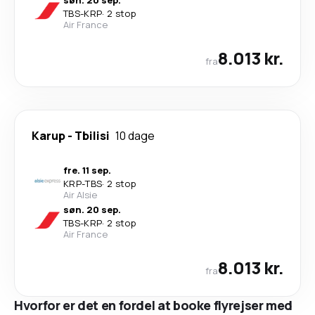
søn. 20 sep.
TBS
-
KRP
·
2 stop
Air France
8.013 kr.
fra
Karup
-
Tbilisi
10 dage
fre. 11 sep.
KRP
-
TBS
·
2 stop
Air Alsie
søn. 20 sep.
TBS
-
KRP
·
2 stop
Air France
8.013 kr.
fra
Hvorfor er det en fordel at booke flyrejser med