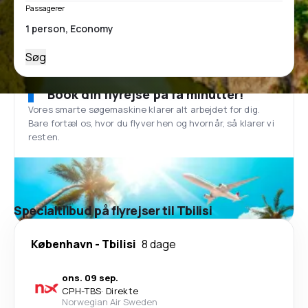
Passagerer
Søg
Book din flyrejse på få minutter!
Vores smarte søgemaskine klarer alt arbejdet for dig.
Bare fortæl os, hvor du flyver hen og hvornår, så klarer vi
resten.
Specialtilbud på flyrejser til Tbilisi
København
-
Tbilisi
8 dage
ons. 09 sep.
CPH
-
TBS
·
Direkte
Norwegian Air Sweden