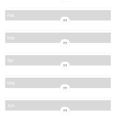
Feb.
??
Mar.
??
Apr.
??
Maj
??
Jun.
??