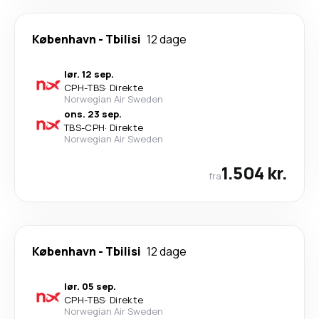
København
-
Tbilisi
12 dage
lør. 12 sep.
CPH
-
TBS
·
Direkte
Norwegian Air Sweden
ons. 23 sep.
TBS
-
CPH
·
Direkte
Norwegian Air Sweden
1.504 kr.
fra
København
-
Tbilisi
12 dage
lør. 05 sep.
CPH
-
TBS
·
Direkte
Norwegian Air Sweden