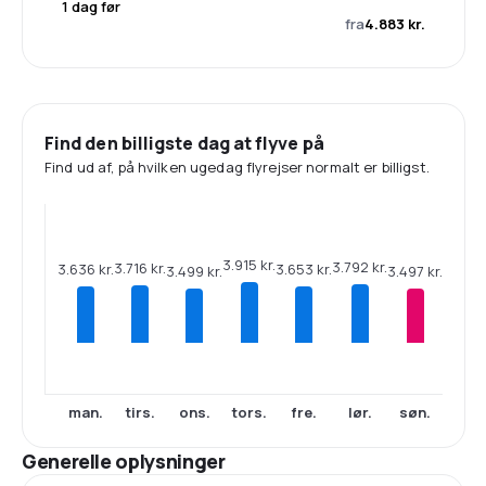
1 dag før
fra
4.883 kr.
Find den billigste dag at flyve på
Find ud af, på hvilken ugedag flyrejser normalt er billigst.
3.915 kr.
3.792 kr.
3.716 kr.
3.653 kr.
3.636 kr.
3.499 kr.
3.497 kr.
man.
tirs.
ons.
tors.
fre.
lør.
søn.
Generelle oplysninger