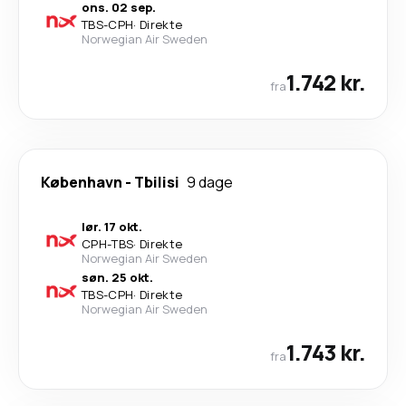
ons. 02 sep.
TBS
-
CPH
·
Direkte
Norwegian Air Sweden
1.742 kr.
fra
København
-
Tbilisi
9 dage
lør. 17 okt.
CPH
-
TBS
·
Direkte
Norwegian Air Sweden
søn. 25 okt.
TBS
-
CPH
·
Direkte
Norwegian Air Sweden
1.743 kr.
fra