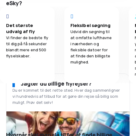
eSky?
Det største
Fleksibel søgning
udvalg af fly
Udvid din søgning til
Vi finder de bedste fly
at omfatte lufthavne
til dig på få sekunder
i nærheden og
blandt mere end 500
fleksible datoer for
flyselskaber.
at finde den billigste
mulighed.
Jagter du billige flyrejser?
Du er kommet til det rette sted. Hver dag sammenligner
vi hundredvis af tilbud for at gøre din rejse så billig som
muligt. Prøv det selv!
Hvornår skal man slå til for at finde billige