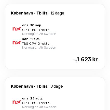
København
-
Tbilisi
12 dage
ons. 30 sep.
CPH
-
TBS
·
Direkte
Norwegian Air Sweden
søn. 11 okt.
TBS
-
CPH
·
Direkte
Norwegian Air Sweden
1.623 kr.
fra
København
-
Tbilisi
8 dage
ons. 26 aug.
CPH
-
TBS
·
Direkte
Norwegian Air Sweden