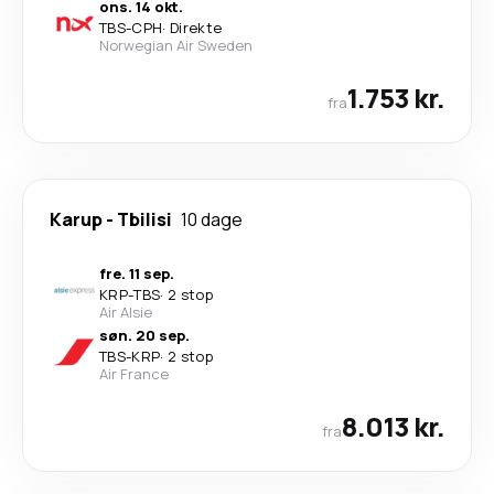
ons. 14 okt.
TBS
-
CPH
·
Direkte
Norwegian Air Sweden
1.753 kr.
fra
Karup
-
Tbilisi
10 dage
fre. 11 sep.
KRP
-
TBS
·
2 stop
Air Alsie
søn. 20 sep.
TBS
-
KRP
·
2 stop
Air France
8.013 kr.
fra