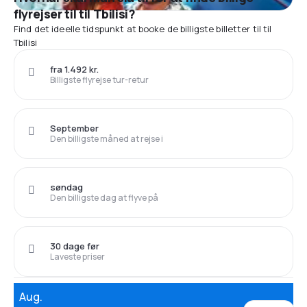
flyrejser til til Tbilisi?
Find det ideelle tidspunkt at booke de billigste billetter til til
Tbilisi
fra 1.492 kr.
Billigste flyrejse tur-retur
September
Den billigste måned at rejse i
søndag
Den billigste dag at flyve på
30 dage før
Laveste priser
Aug.