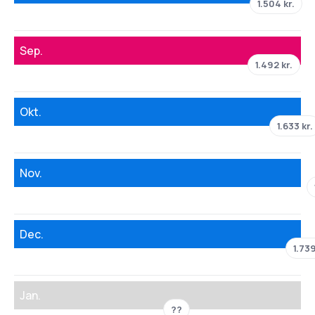
1.504 kr.
Sep.
1.492 kr.
Okt.
1.633 kr.
Nov.
Dec.
1.739
Jan.
??