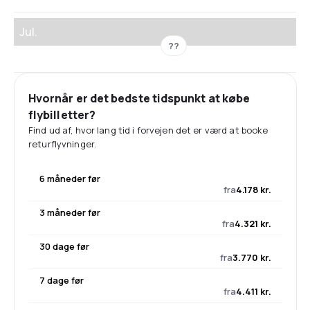
Jul.
??
Hvornår er det bedste tidspunkt at købe
flybilletter?
Find ud af, hvor lang tid i forvejen det er værd at booke
returflyvninger.
6 måneder før
fra
4.178 kr.
3 måneder før
fra
4.321 kr.
30 dage før
fra
3.770 kr.
7 dage før
fra
4.411 kr.