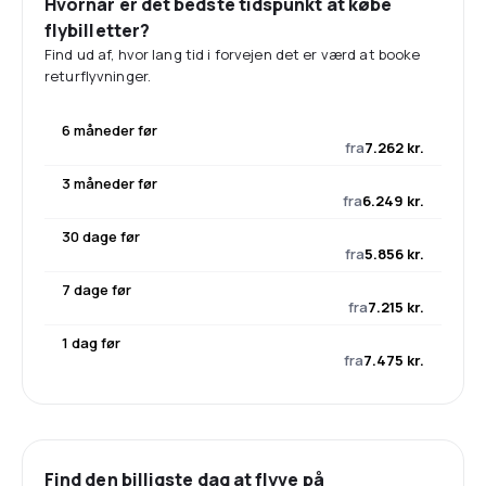
Hvornår er det bedste tidspunkt at købe
flybilletter?
Find ud af, hvor lang tid i forvejen det er værd at booke
returflyvninger.
6 måneder før
fra
7.262 kr.
3 måneder før
fra
6.249 kr.
30 dage før
fra
5.856 kr.
7 dage før
fra
7.215 kr.
1 dag før
fra
7.475 kr.
Find den billigste dag at flyve på