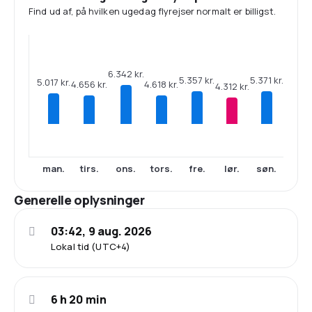
Find ud af, på hvilken ugedag flyrejser normalt er billigst.
6.342 kr.
5.371 kr.
5.357 kr.
5.017 kr.
4.656 kr.
4.618 kr.
4.312 kr.
man.
tirs.
ons.
tors.
fre.
lør.
søn.
Generelle oplysninger
03:42, 9 aug. 2026
Lokal tid (UTC+4)
6 h 20 min