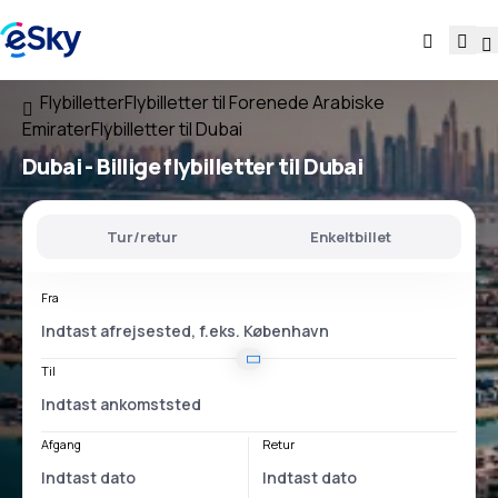
Flybilletter
Flybilletter til Forenede Arabiske
Emirater
Flybilletter til Dubai
Dubai - Billige flybilletter til Dubai
Tur/retur
Enkeltbillet
Fra
Til
Afgang
Retur