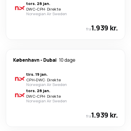
tors. 28 jan.
DWC
-
CPH
·
Direkte
Norwegian Air Sweden
1.939 kr.
fra
København
-
Dubai
10 dage
tirs. 19 jan.
CPH
-
DWC
·
Direkte
Norwegian Air Sweden
tors. 28 jan.
DWC
-
CPH
·
Direkte
Norwegian Air Sweden
1.939 kr.
fra