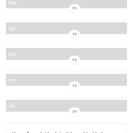
Mar.
??
Apr.
??
Maj
??
Jun.
??
Jul.
??