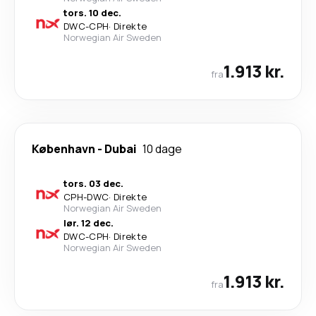
tors. 10 dec.
DWC
-
CPH
·
Direkte
Norwegian Air Sweden
1.913 kr.
fra
København
-
Dubai
10 dage
tors. 03 dec.
CPH
-
DWC
·
Direkte
Norwegian Air Sweden
lør. 12 dec.
DWC
-
CPH
·
Direkte
Norwegian Air Sweden
1.913 kr.
fra