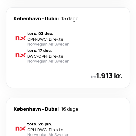
København
-
Dubai
15 dage
tors. 03 dec.
CPH
-
DWC
·
Direkte
Norwegian Air Sweden
tors. 17 dec.
DWC
-
CPH
·
Direkte
Norwegian Air Sweden
1.913 kr.
fra
København
-
Dubai
16 dage
tors. 28 jan.
CPH
-
DWC
·
Direkte
Norwegian Air Sweden