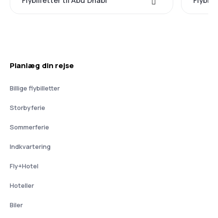
Flybilletter til Abu Dhabi
Flybill
Planlæg din rejse
Billige flybilletter
Storbyferie
Sommerferie
Indkvartering
Fly+Hotel
Hoteller
Biler