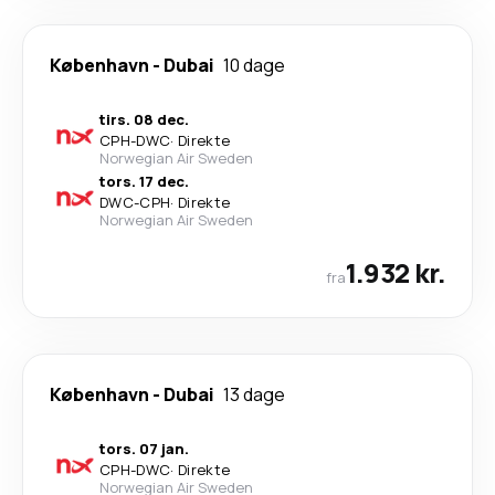
København
-
Dubai
10 dage
tirs. 08 dec.
CPH
-
DWC
·
Direkte
Norwegian Air Sweden
tors. 17 dec.
DWC
-
CPH
·
Direkte
Norwegian Air Sweden
1.932 kr.
fra
København
-
Dubai
13 dage
tors. 07 jan.
CPH
-
DWC
·
Direkte
Norwegian Air Sweden