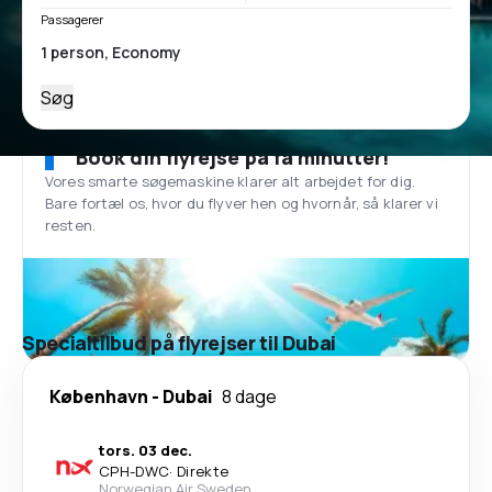
Passagerer
Søg
Book din flyrejse på få minutter!
Vores smarte søgemaskine klarer alt arbejdet for dig.
Bare fortæl os, hvor du flyver hen og hvornår, så klarer vi
resten.
Specialtilbud på flyrejser til Dubai
København
-
Dubai
8 dage
tors. 03 dec.
CPH
-
DWC
·
Direkte
Norwegian Air Sweden