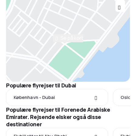
Se på kort
Populære flyrejser til Dubai
København - Dubai
Oslo -
Populære flyrejser til Forenede Arabiske
Emirater. Rejsende elsker også disse
destinationer