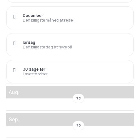
December
Den billigste måned at rejse i
lørdag
Den billigste dag at flyve på
30 dage før
Laveste priser
Aug.
??
Sep.
??