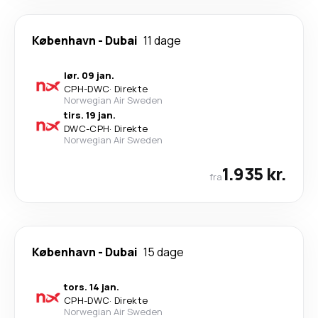
København
-
Dubai
11 dage
lør. 09 jan.
CPH
-
DWC
·
Direkte
Norwegian Air Sweden
tirs. 19 jan.
DWC
-
CPH
·
Direkte
Norwegian Air Sweden
1.935 kr.
fra
København
-
Dubai
15 dage
tors. 14 jan.
CPH
-
DWC
·
Direkte
Norwegian Air Sweden