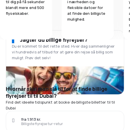
til dig på få sekunder
i nærheden og
blandt mere end 500
fleksible datoer for
flyselskaber.
at finde den billigste
mulighed.
Jagter du billige flyrejser?
Du er kommet til det rette sted. Hver dag sammenligner
vi hundredvis af tilbud for at gøre din rejse så billig som
muligt. Prøv det selv!
Hvornår skal man slå til for at finde billige
flyrejser til til Dubai?
Find det ideelle tidspunkt at booke de billigste billetter til til
Dubai
fra 1.913 kr.
Billigste flyrejse tur-retur