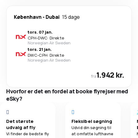
København
-
Dubai
15 dage
tors. 07 jan.
CPH
-
DWC
·
Direkte
Norwegian Air Sweden
tors. 21 jan.
DWC
-
CPH
·
Direkte
Norwegian Air Sweden
1.942 kr.
fra
Hvorfor er det en fordel at booke flyrejser med
eSky?
Det største
Fleksibel søgning
udvalg af fly
Udvid din søgning til
Vi finder de bedste fly
at omfatte lufthavne