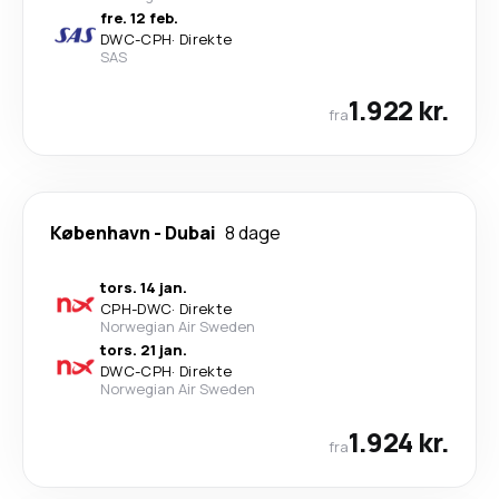
fre. 12 feb.
DWC
-
CPH
·
Direkte
SAS
1.922 kr.
fra
København
-
Dubai
8 dage
tors. 14 jan.
CPH
-
DWC
·
Direkte
Norwegian Air Sweden
tors. 21 jan.
DWC
-
CPH
·
Direkte
Norwegian Air Sweden
1.924 kr.
fra