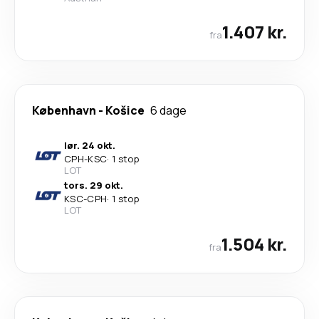
1.407 kr.
fra
København
-
Košice
6 dage
lør. 24 okt.
CPH
-
KSC
·
1 stop
LOT
tors. 29 okt.
KSC
-
CPH
·
1 stop
LOT
1.504 kr.
fra