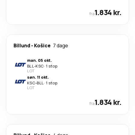
1.834 kr.
fra
Billund
-
Košice
7 dage
man. 05 okt.
BLL
-
KSC
·
1 stop
LOT
søn. 11 okt.
KSC
-
BLL
·
1 stop
LOT
1.834 kr.
fra