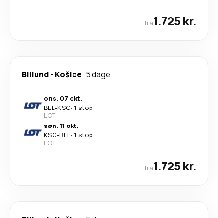
1.725 kr.
fra
Billund
-
Košice
5 dage
ons. 07 okt.
BLL
-
KSC
·
1 stop
LOT
søn. 11 okt.
KSC
-
BLL
·
1 stop
LOT
1.725 kr.
fra