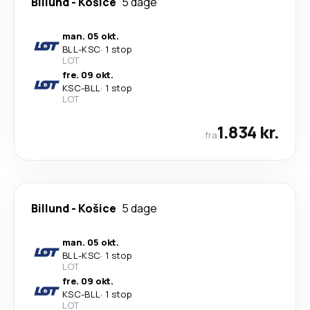
Billund
-
Košice
5 dage
man. 05 okt.
BLL
-
KSC
·
1 stop
LOT
fre. 09 okt.
KSC
-
BLL
·
1 stop
LOT
1.834 kr.
fra
Billund
-
Košice
5 dage
man. 05 okt.
BLL
-
KSC
·
1 stop
LOT
fre. 09 okt.
KSC
-
BLL
·
1 stop
LOT