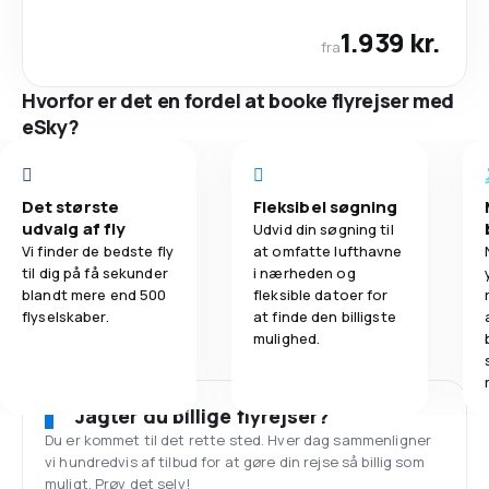
1.939 kr.
fra
Hvorfor er det en fordel at booke flyrejser med
eSky?
Det største
Fleksibel søgning
udvalg af fly
Udvid din søgning til
Vi finder de bedste fly
at omfatte lufthavne
til dig på få sekunder
i nærheden og
blandt mere end 500
fleksible datoer for
flyselskaber.
at finde den billigste
mulighed.
Jagter du billige flyrejser?
Du er kommet til det rette sted. Hver dag sammenligner
vi hundredvis af tilbud for at gøre din rejse så billig som
muligt. Prøv det selv!