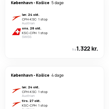
København
-
Košice
5 dage
lør. 24 okt.
CPH
-
KSC
·
1 stop
Austrian
ons. 28 okt.
KSC
-
CPH
·
1 stop
SWISS
1.322 kr.
fra
København
-
Košice
4 dage
lør. 24 okt.
CPH
-
KSC
·
1 stop
Austrian
tirs. 27 okt.
KSC
-
CPH
·
1 stop