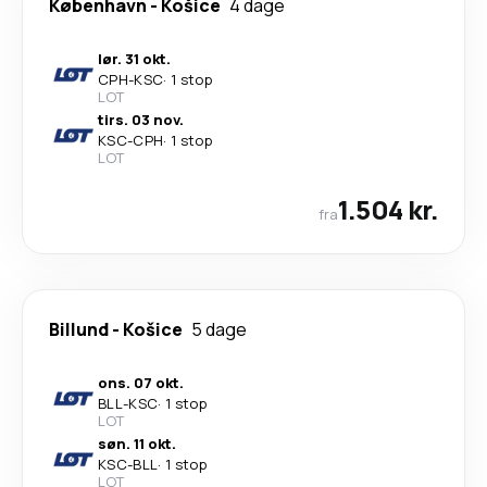
København
-
Košice
4 dage
lør. 31 okt.
CPH
-
KSC
·
1 stop
LOT
tirs. 03 nov.
KSC
-
CPH
·
1 stop
LOT
1.504 kr.
fra
Billund
-
Košice
5 dage
ons. 07 okt.
BLL
-
KSC
·
1 stop
LOT
søn. 11 okt.
KSC
-
BLL
·
1 stop
LOT