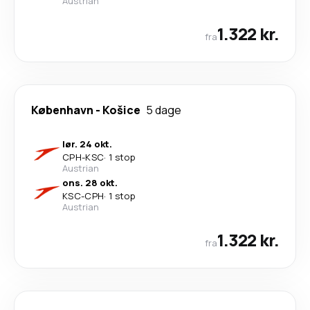
Austrian
1.322 kr.
fra
København
-
Košice
5 dage
lør. 24 okt.
CPH
-
KSC
·
1 stop
Austrian
ons. 28 okt.
KSC
-
CPH
·
1 stop
Austrian
1.322 kr.
fra