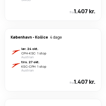
1.407 kr.
fra
København
-
Košice
4 dage
lør. 24 okt.
CPH
-
KSC
·
1 stop
Austrian
tirs. 27 okt.
KSC
-
CPH
·
1 stop
Austrian
1.407 kr.
fra