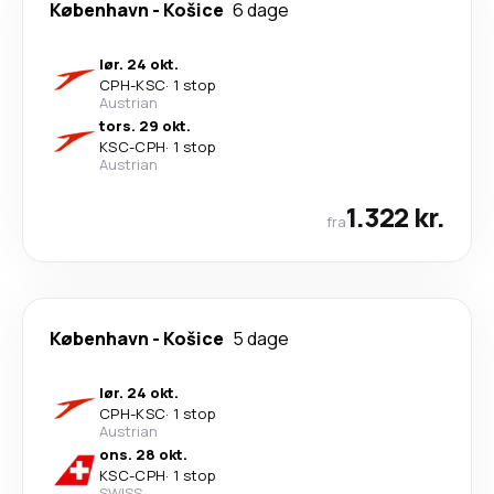
København
-
Košice
6 dage
lør. 24 okt.
CPH
-
KSC
·
1 stop
Austrian
tors. 29 okt.
KSC
-
CPH
·
1 stop
Austrian
1.322 kr.
fra
København
-
Košice
5 dage
lør. 24 okt.
CPH
-
KSC
·
1 stop
Austrian
ons. 28 okt.
KSC
-
CPH
·
1 stop
SWISS