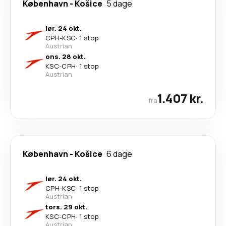
København
-
Košice
5 dage
lør. 24 okt.
CPH
-
KSC
·
1 stop
Austrian
ons. 28 okt.
KSC
-
CPH
·
1 stop
Austrian
1.407 kr.
fra
København
-
Košice
6 dage
lør. 24 okt.
CPH
-
KSC
·
1 stop
Austrian
tors. 29 okt.
KSC
-
CPH
·
1 stop
Austrian