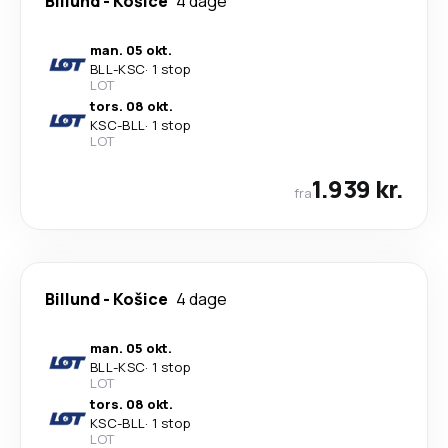
Billund
-
Košice
4 dage
man. 05 okt.
BLL
-
KSC
·
1 stop
LOT
tors. 08 okt.
KSC
-
BLL
·
1 stop
LOT
1.939 kr.
fra
Billund
-
Košice
4 dage
man. 05 okt.
BLL
-
KSC
·
1 stop
LOT
tors. 08 okt.
KSC
-
BLL
·
1 stop
LOT