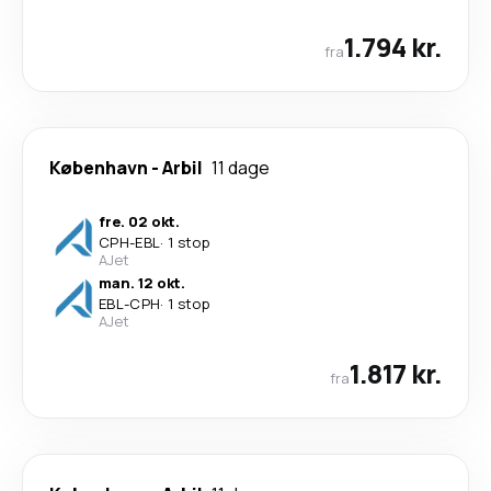
1.794 kr.
fra
København
-
Arbil
11 dage
fre. 02 okt.
CPH
-
EBL
·
1 stop
AJet
man. 12 okt.
EBL
-
CPH
·
1 stop
AJet
1.817 kr.
fra