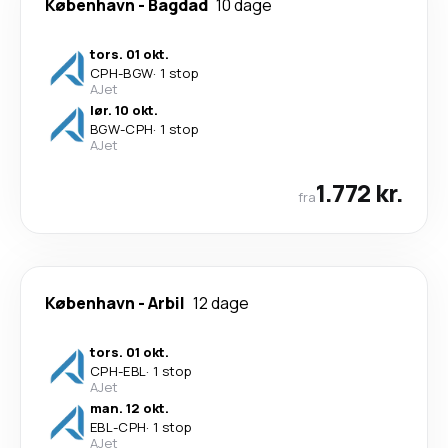
København
-
Bagdad
10 dage
tors. 01 okt.
CPH
-
BGW
·
1 stop
AJet
lør. 10 okt.
BGW
-
CPH
·
1 stop
AJet
1.772 kr.
fra
København
-
Arbil
12 dage
tors. 01 okt.
CPH
-
EBL
·
1 stop
AJet
man. 12 okt.
EBL
-
CPH
·
1 stop
AJet