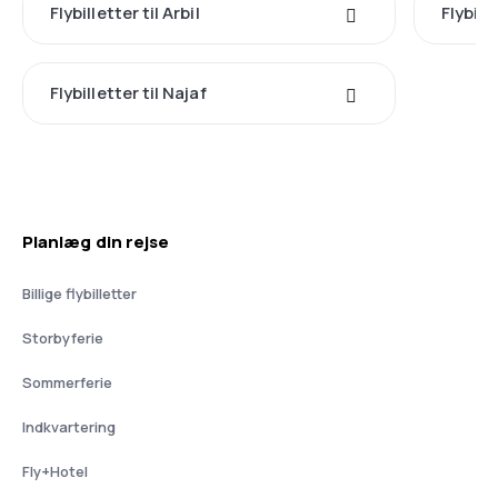
Flybilletter til Arbil
Flybill
Flybilletter til Najaf
Planlæg din rejse
Billige flybilletter
Storbyferie
Sommerferie
Indkvartering
Fly+Hotel