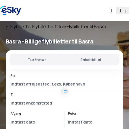
Flybilletter
Flybilletter til Irak
Flybilletter til Basra
Basra - Billige flybilletter til Basra
Tur/retur
Enkeltbillet
Fra
Til
Afgang
Retur