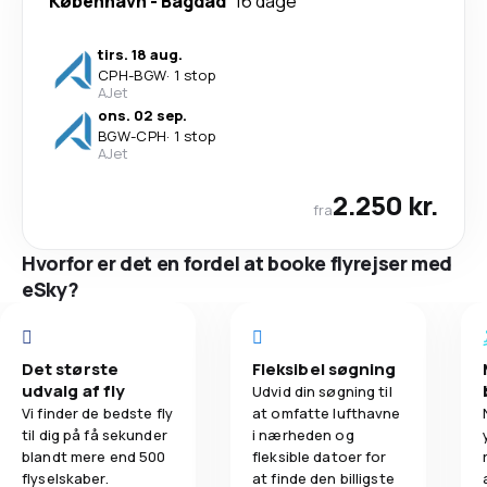
København
-
Bagdad
16 dage
tirs. 18 aug.
CPH
-
BGW
·
1 stop
AJet
ons. 02 sep.
BGW
-
CPH
·
1 stop
AJet
2.250 kr.
fra
Hvorfor er det en fordel at booke flyrejser med
eSky?
Det største
Fleksibel søgning
udvalg af fly
Udvid din søgning til
Vi finder de bedste fly
at omfatte lufthavne
til dig på få sekunder
i nærheden og
blandt mere end 500
fleksible datoer for
flyselskaber.
at finde den billigste