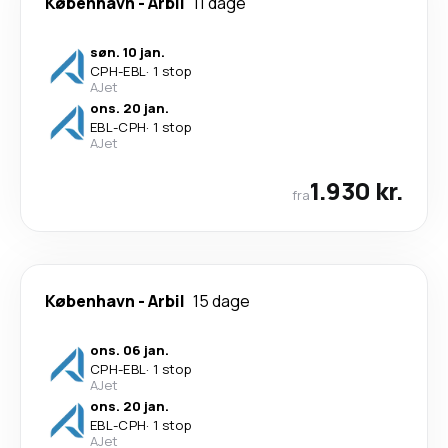
København
-
Arbil
11 dage
søn. 10 jan.
CPH
-
EBL
·
1 stop
AJet
ons. 20 jan.
EBL
-
CPH
·
1 stop
AJet
1.930 kr.
fra
København
-
Arbil
15 dage
ons. 06 jan.
CPH
-
EBL
·
1 stop
AJet
ons. 20 jan.
EBL
-
CPH
·
1 stop
AJet