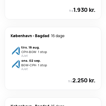
1.930 kr.
fra
København
-
Bagdad
16 dage
tirs. 18 aug.
CPH
-
BGW
·
1 stop
AJet
ons. 02 sep.
BGW
-
CPH
·
1 stop
AJet
2.250 kr.
fra