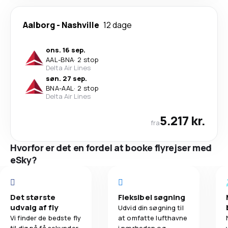
Aalborg
-
Nashville
12 dage
ons. 16 sep.
AAL
-
BNA
·
2 stop
Delta Air Lines
søn. 27 sep.
BNA
-
AAL
·
2 stop
Delta Air Lines
5.217 kr.
fra
Hvorfor er det en fordel at booke flyrejser med
eSky?
Det største
Fleksibel søgning
udvalg af fly
Udvid din søgning til
Vi finder de bedste fly
at omfatte lufthavne