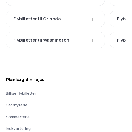
Flybilletter til Orlando
Flybill
Flybilletter til Washington
Flybill
Planlæg din rejse
Billige flybilletter
Storbyferie
Sommerferie
Indkvartering