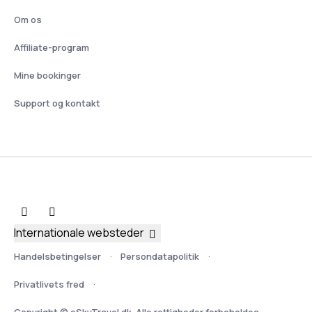
Om os
Affiliate-program
Mine bookinger
Support og kontakt
Internationale websteder
Handelsbetingelser
Persondatapolitik
Privatlivets fred
Copyright © eSkyTravel.dk. Alle rettigheder forbeholdes.