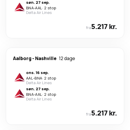
søn. 27 sep.
BNA
-
AAL
·
2 stop
Delta Air Lines
5.217 kr.
fra
Aalborg
-
Nashville
12 dage
ons. 16 sep.
AAL
-
BNA
·
2 stop
Delta Air Lines
søn. 27 sep.
BNA
-
AAL
·
2 stop
Delta Air Lines
5.217 kr.
fra