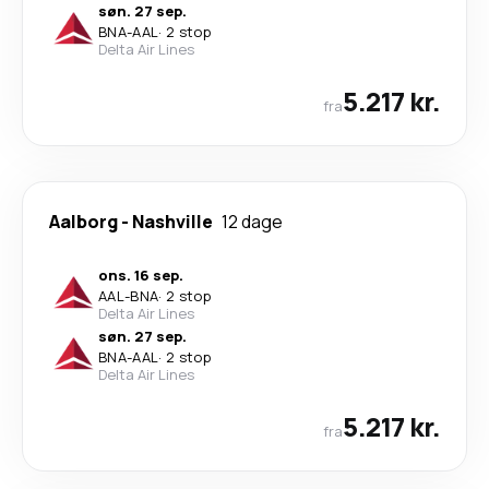
søn. 27 sep.
BNA
-
AAL
·
2 stop
Delta Air Lines
5.217 kr.
fra
Aalborg
-
Nashville
12 dage
ons. 16 sep.
AAL
-
BNA
·
2 stop
Delta Air Lines
søn. 27 sep.
BNA
-
AAL
·
2 stop
Delta Air Lines
5.217 kr.
fra