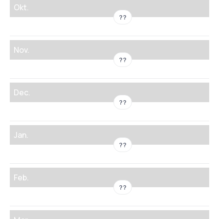
Okt.
??
Nov.
??
Dec.
??
Jan.
??
Feb.
??