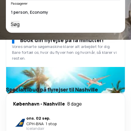
Passagerer
Søg
Book din flyrejse på få minutter!
Vores smarte søgemaskine klarer alt arbejdet for dig.
Bare fortæl os, hvor du flyver hen og hvornår, så klarer vi
resten.
Specialtilbud på flyrejser til Nashville
København
-
Nashville
8 dage
ons. 02 sep.
CPH
-
BNA
·
1 stop
Icelandair