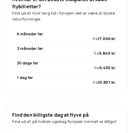
flybilletter?
Find ud af, hvor lang tid i forvejen det er værd at booke
returflyvninger.
6 måneder før
fra
17.006 kr.
3 måneder før
fra
5.840 kr.
30 dage før
fra
5.455 kr.
1 dag før
fra
10.857 kr.
Find den billigste dag at flyve på
Find ud af, på hvilken ugedag flyrejser normalt er billigst.