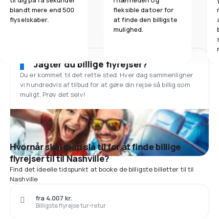
til dig på få sekunder
i nærheden og
blandt mere end 500
fleksible datoer for
flyselskaber.
at finde den billigste
mulighed.
Jagter du billige flyrejser?
Du er kommet til det rette sted. Hver dag sammenligner
vi hundredvis af tilbud for at gøre din rejse så billig som
muligt. Prøv det selv!
Hvornår skal man slå til for at finde billige
flyrejser til til Nashville?
Find det ideelle tidspunkt at booke de billigste billetter til til
Nashville
fra 4.007 kr.
Billigste flyrejse tur-retur