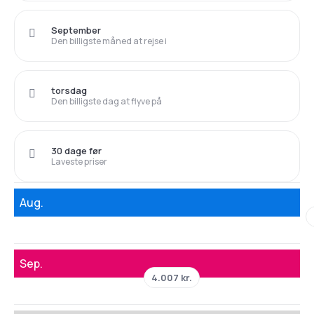
September
Den billigste måned at rejse i
torsdag
Den billigste dag at flyve på
30 dage før
Laveste priser
Aug.
Sep.
4.007 kr.