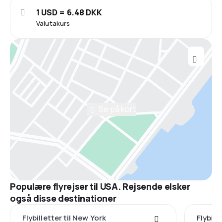
1 USD = 6.48 DKK
Valutakurs
Se på kort
Populære flyrejser til USA. Rejsende elsker
også disse destinationer
Flybilletter til New York
Flybill