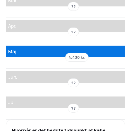
Mar.
??
Apr.
??
Maj
4.430 kr.
Jun.
??
Jul.
??
Hvornår er det bedste tidspunkt at købe