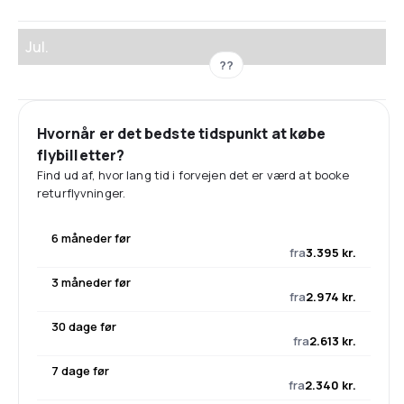
Jul.
??
Hvornår er det bedste tidspunkt at købe
flybilletter?
Find ud af, hvor lang tid i forvejen det er værd at booke
returflyvninger.
6 måneder før
fra
3.395 kr.
3 måneder før
fra
2.974 kr.
30 dage før
fra
2.613 kr.
7 dage før
fra
2.340 kr.