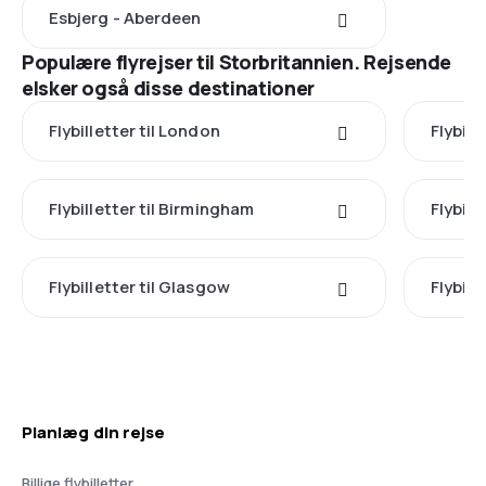
Esbjerg - Aberdeen
Populære flyrejser til Storbritannien. Rejsende
elsker også disse destinationer
Flybilletter til London
Flybill
Flybilletter til Birmingham
Flybille
Flybilletter til Glasgow
Flybill
Planlæg din rejse
Billige flybilletter