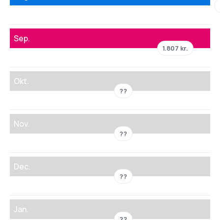
Sep.
1.807 kr.
Okt.
??
Nov.
??
Dec.
??
Jan.
??