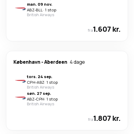
man. 09 nov.
ABZ
-
BLL
·
1 stop
British Airways
1.607 kr.
fra
København
-
Aberdeen
4 dage
tors. 24 sep.
CPH
-
ABZ
·
1 stop
British Airways
søn. 27 sep.
ABZ
-
CPH
·
1 stop
British Airways
1.807 kr.
fra