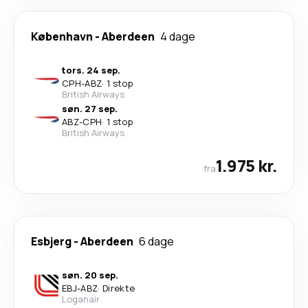
København
-
Aberdeen
4 dage
tors. 24 sep.
CPH
-
ABZ
·
1 stop
British Airways
søn. 27 sep.
ABZ
-
CPH
·
1 stop
British Airways
1.975 kr.
fra
Esbjerg
-
Aberdeen
6 dage
søn. 20 sep.
EBJ
-
ABZ
·
Direkte
Loganair