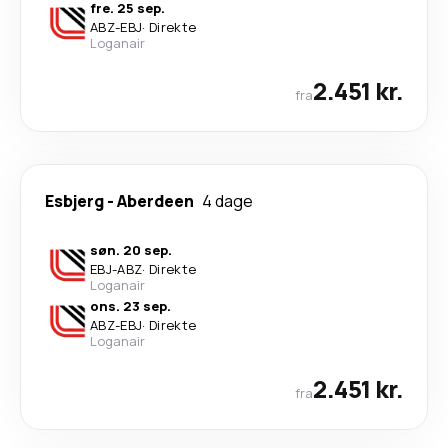
fre. 25 sep.
ABZ
-
EBJ
·
Direkte
Loganair
2.451 kr.
fra
Esbjerg
-
Aberdeen
4 dage
søn. 20 sep.
EBJ
-
ABZ
·
Direkte
Loganair
ons. 23 sep.
ABZ
-
EBJ
·
Direkte
Loganair
2.451 kr.
fra