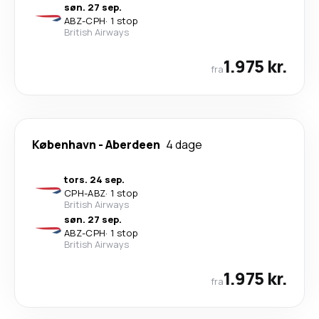
søn. 27 sep.
ABZ
-
CPH
·
1 stop
British Airways
1.975 kr.
fra
København
-
Aberdeen
4 dage
tors. 24 sep.
CPH
-
ABZ
·
1 stop
British Airways
søn. 27 sep.
ABZ
-
CPH
·
1 stop
British Airways
1.975 kr.
fra