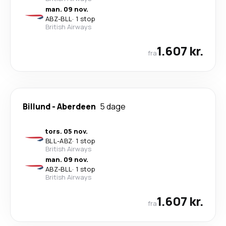
man. 09 nov.
ABZ
-
BLL
·
1 stop
British Airways
1.607 kr.
fra
Billund
-
Aberdeen
5 dage
tors. 05 nov.
BLL
-
ABZ
·
1 stop
British Airways
man. 09 nov.
ABZ
-
BLL
·
1 stop
British Airways
1.607 kr.
fra