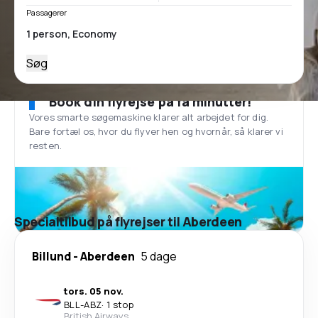
Passagerer
Søg
Book din flyrejse på få minutter!
Vores smarte søgemaskine klarer alt arbejdet for dig.
Bare fortæl os, hvor du flyver hen og hvornår, så klarer vi
resten.
Specialtilbud på flyrejser til Aberdeen
Billund
-
Aberdeen
5 dage
tors. 05 nov.
BLL
-
ABZ
·
1 stop
British Airways