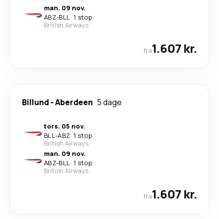
man. 09 nov.
ABZ
-
BLL
·
1 stop
British Airways
1.607 kr.
fra
Billund
-
Aberdeen
5 dage
tors. 05 nov.
BLL
-
ABZ
·
1 stop
British Airways
man. 09 nov.
ABZ
-
BLL
·
1 stop
British Airways
1.607 kr.
fra