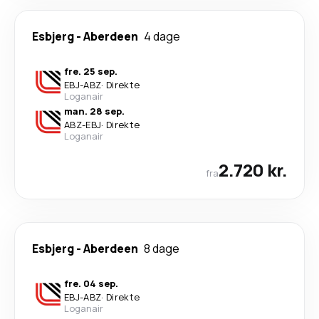
Esbjerg
-
Aberdeen
4 dage
fre. 25 sep.
EBJ
-
ABZ
·
Direkte
Loganair
man. 28 sep.
ABZ
-
EBJ
·
Direkte
Loganair
2.720 kr.
fra
Esbjerg
-
Aberdeen
8 dage
fre. 04 sep.
EBJ
-
ABZ
·
Direkte
Loganair