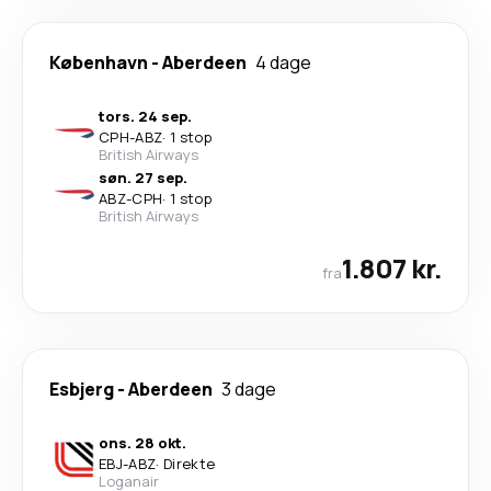
København
-
Aberdeen
4 dage
tors. 24 sep.
CPH
-
ABZ
·
1 stop
British Airways
søn. 27 sep.
ABZ
-
CPH
·
1 stop
British Airways
1.807 kr.
fra
Esbjerg
-
Aberdeen
3 dage
ons. 28 okt.
EBJ
-
ABZ
·
Direkte
Loganair