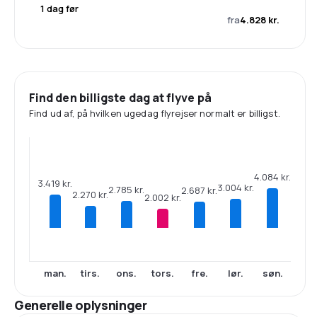
1 dag før
fra
4.828 kr.
Find den billigste dag at flyve på
Find ud af, på hvilken ugedag flyrejser normalt er billigst.
4.084 kr.
3.419 kr.
3.004 kr.
2.785 kr.
2.687 kr.
2.270 kr.
2.002 kr.
man.
tirs.
ons.
tors.
fre.
lør.
søn.
Generelle oplysninger