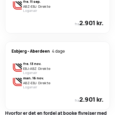
fre. 11 sep.
ABZ
-
EBJ
·
Direkte
Loganair
2.901 kr.
fra
Esbjerg
-
Aberdeen
4 dage
fre. 13 nov.
EBJ
-
ABZ
·
Direkte
Loganair
man. 16 nov.
ABZ
-
EBJ
·
Direkte
Loganair
2.901 kr.
fra
Hvorfor er det en fordel at booke flyrejser med