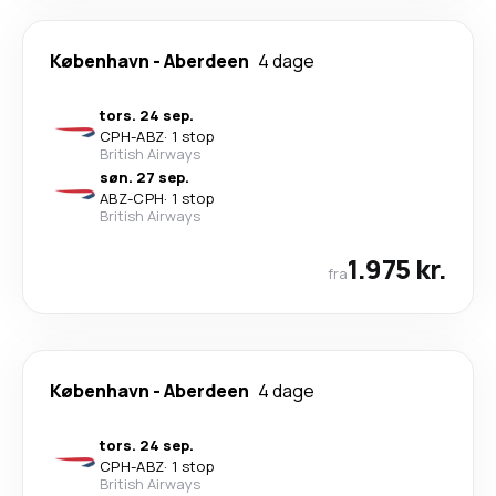
København
-
Aberdeen
4 dage
tors. 24 sep.
CPH
-
ABZ
·
1 stop
British Airways
søn. 27 sep.
ABZ
-
CPH
·
1 stop
British Airways
1.975 kr.
fra
København
-
Aberdeen
4 dage
tors. 24 sep.
CPH
-
ABZ
·
1 stop
British Airways