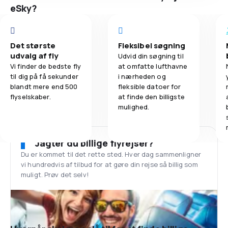
eSky?
Det største
Fleksibel søgning
udvalg af fly
Udvid din søgning til
Vi finder de bedste fly
at omfatte lufthavne
til dig på få sekunder
i nærheden og
blandt mere end 500
fleksible datoer for
flyselskaber.
at finde den billigste
mulighed.
Jagter du billige flyrejser?
Du er kommet til det rette sted. Hver dag sammenligner
vi hundredvis af tilbud for at gøre din rejse så billig som
muligt. Prøv det selv!