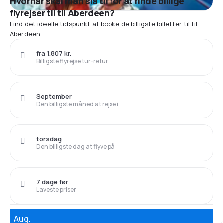
Hvornår skal man slå til for at finde billige
flyrejser til til Aberdeen?
Find det ideelle tidspunkt at booke de billigste billetter til til
Aberdeen
fra 1.807 kr.
Billigste flyrejse tur-retur
September
Den billigste måned at rejse i
torsdag
Den billigste dag at flyve på
7 dage før
Laveste priser
Aug.