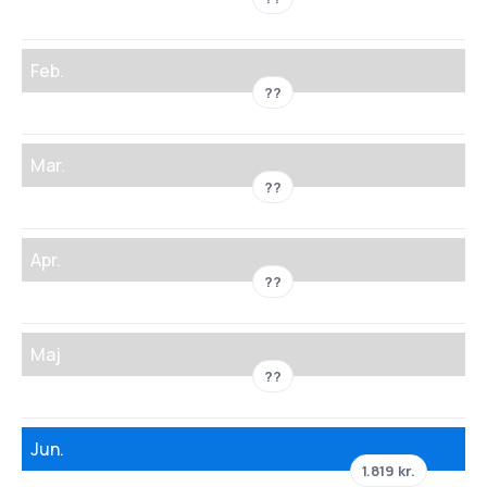
Feb.
??
Mar.
??
Apr.
??
Maj
??
Jun.
1.819 kr.