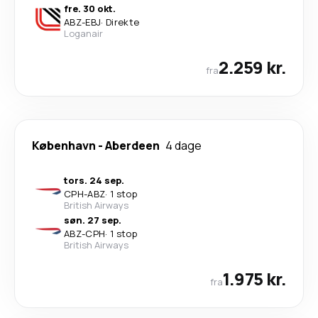
fre. 30 okt.
ABZ
-
EBJ
·
Direkte
Loganair
2.259 kr.
fra
København
-
Aberdeen
4 dage
tors. 24 sep.
CPH
-
ABZ
·
1 stop
British Airways
søn. 27 sep.
ABZ
-
CPH
·
1 stop
British Airways
1.975 kr.
fra